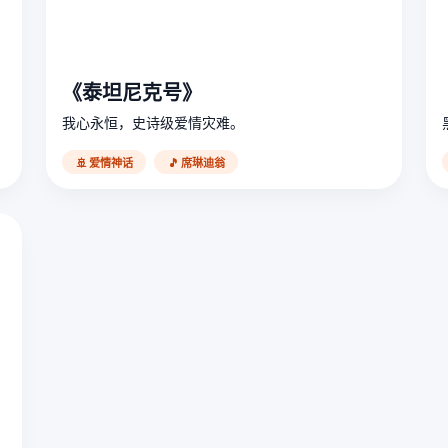
《泰坦尼克号》
我心永恒，史诗级爱情灾难。
🚢 爱情神话
🎵 席琳迪翁