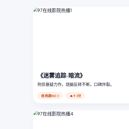
《迷雾追踪·暗流》
刑侦悬疑力作，烧脑反转不断，口碑炸裂。
热度NO.1
🔥 9.1分