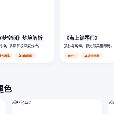
盗梦空间》梦境解析
《海上钢琴师》
封神，多层梦境深度分析。
孤独与纯粹，影史最美钢琴诗。
 神作再品
🎬 烧脑榜首
🎹 9.3
🌊 永恒经典
褪色