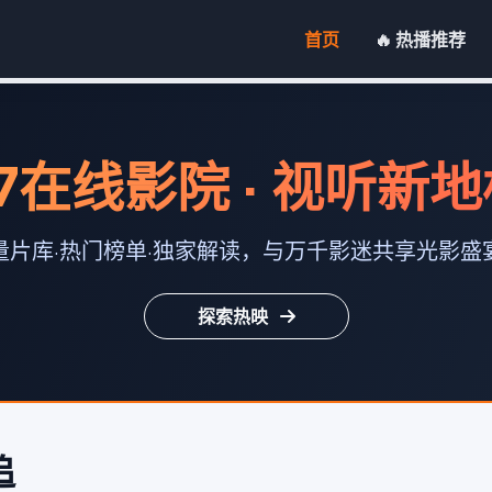
首页
🔥 热播推荐
7在线影院 · 视听新
量片库·热门榜单·独家解读，与万千影迷共享光影盛
探索热映
追