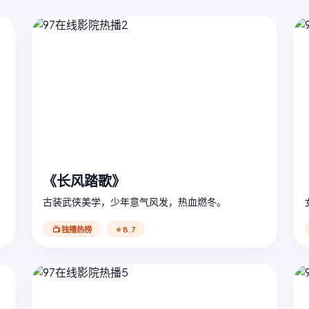
《长风踏歌》
古装武侠美学，少年意气风发，热血燃冬。
📺 独播热榜
⭐ 8.7