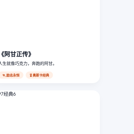
《阿甘正传》
人生就像巧克力，奔跑的阿甘。
🏃 励志永恒
🎖️ 奥斯卡经典