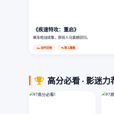
《疾速特攻：重启》
飙车枪战续集，原班人马震撼回归。
🏎️ 动作巨制
🔫 肾上腺素
高分必看 · 影迷力