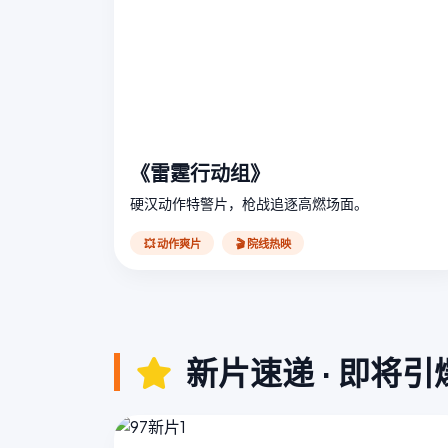
《雷霆行动组》
硬汉动作特警片，枪战追逐高燃场面。
💥 动作爽片
🎬 院线热映
新片速递 · 即将引