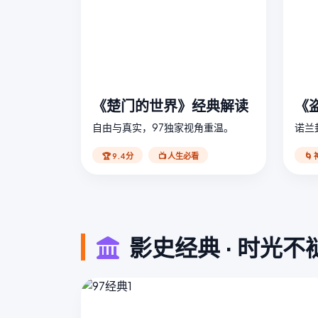
《楚门的世界》经典解读
《
自由与真实，97独家视角重温。
诺兰
🏆 9.4分
📺 人生必看
🌀
影史经典 · 时光不