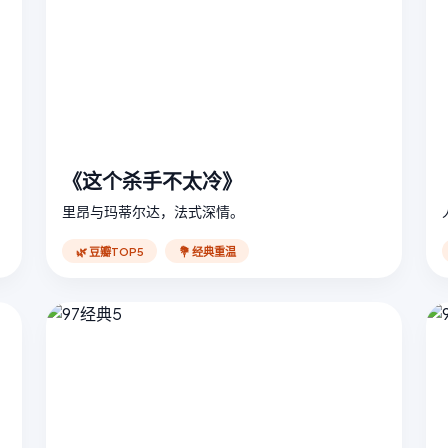
《这个杀手不太冷》
里昂与玛蒂尔达，法式深情。
🌿 豆瓣TOP5
💐 经典重温