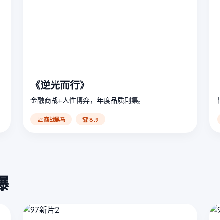
《逆光而行》
金融商战+人性博弈，年度品质剧集。
📈 商战黑马
🏆 8.9
爆