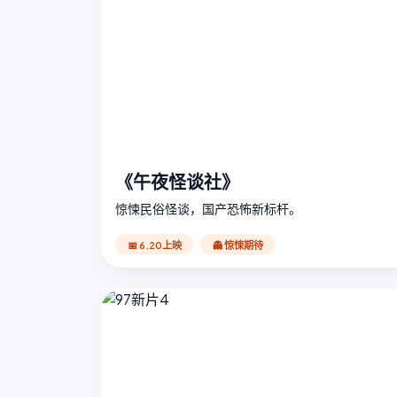
《午夜怪谈社》
惊悚民俗怪谈，国产恐怖新标杆。
📅 6.20上映
👻 惊悚期待