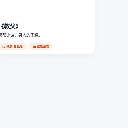
《教父》
黑帮史诗，男人的圣经。
🍊 马龙·白兰度
📖 家族荣誉