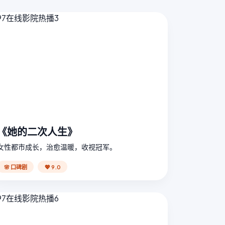
《她的二次人生》
女性都市成长，治愈温暖，收视冠军。
🌸 口碑剧
💖 9.0