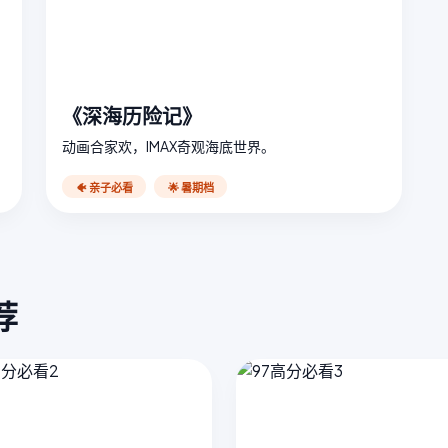
《深海历险记》
动画合家欢，IMAX奇观海底世界。
🐠 亲子必看
🌟 暑期档
荐