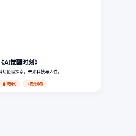
《AI觉醒时刻》
科幻伦理探索，未来科技与人性。
🤖 硬科幻
⚡ 视觉炸裂