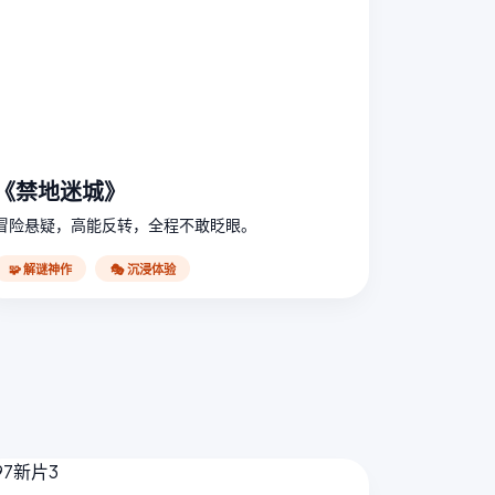
《禁地迷城》
冒险悬疑，高能反转，全程不敢眨眼。
🧩 解谜神作
🎭 沉浸体验