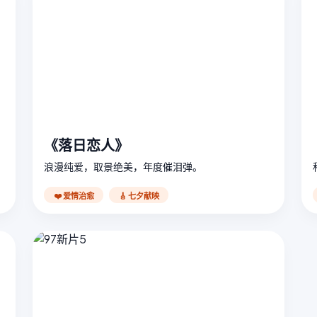
《落日恋人》
浪漫纯爱，取景绝美，年度催泪弹。
❤️ 爱情治愈
🎸 七夕献映