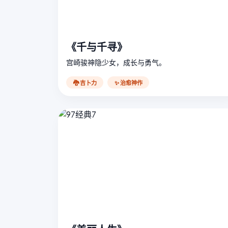
《千与千寻》
宫崎骏神隐少女，成长与勇气。
🐉 吉卜力
✨ 治愈神作