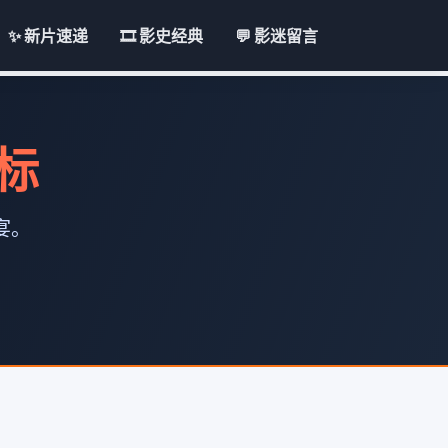
✨ 新片速递
🎞️ 影史经典
💬 影迷留言
地标
宴。