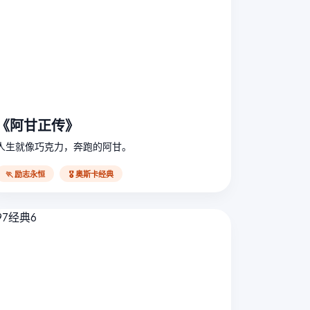
《阿甘正传》
人生就像巧克力，奔跑的阿甘。
🏃 励志永恒
🎖️ 奥斯卡经典