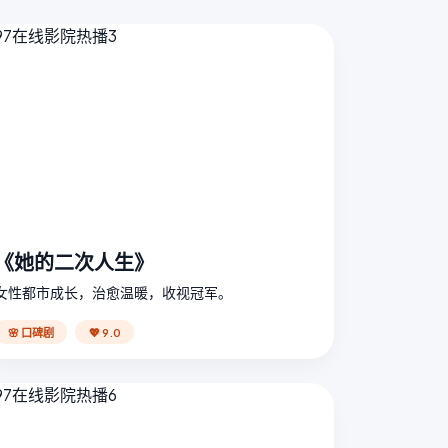
《她的二次人生》
女性都市成长，治愈温暖，收视冠军。
🌸 口碑剧
💖 9.0