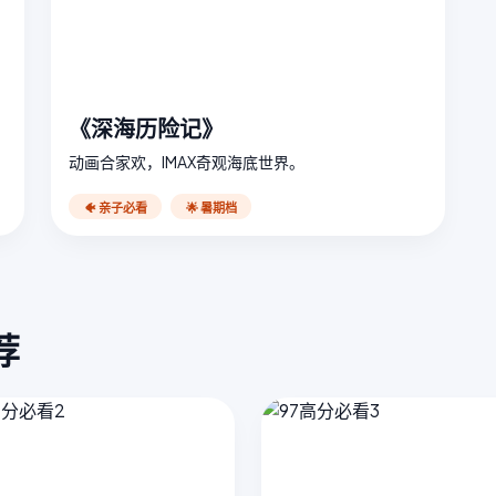
《深海历险记》
动画合家欢，IMAX奇观海底世界。
🐠 亲子必看
🌟 暑期档
荐