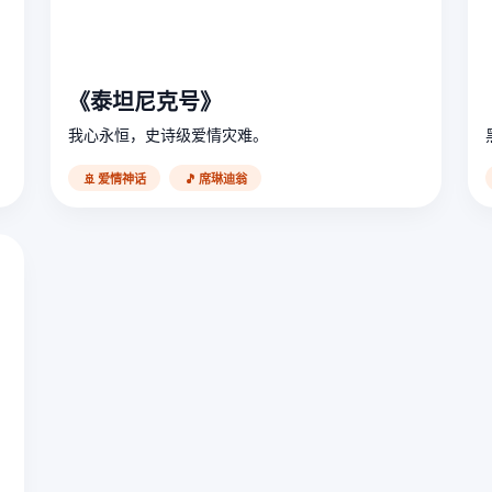
《泰坦尼克号》
我心永恒，史诗级爱情灾难。
🚢 爱情神话
🎵 席琳迪翁