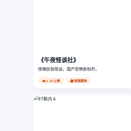
《午夜怪谈社》
惊悚民俗怪谈，国产恐怖新标杆。
📅 6.20上映
👻 惊悚期待