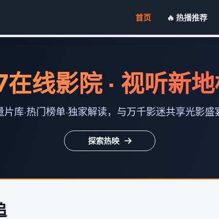
首页
🔥 热播推荐
7在线影院 · 视听新
量片库·热门榜单·独家解读，与万千影迷共享光影盛
探索热映
追