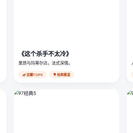
《这个杀手不太冷》
里昂与玛蒂尔达，法式深情。
🌿 豆瓣TOP5
💐 经典重温