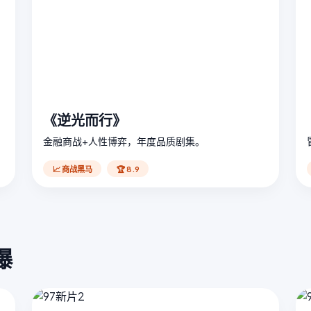
《逆光而行》
金融商战+人性博弈，年度品质剧集。
📈 商战黑马
🏆 8.9
爆