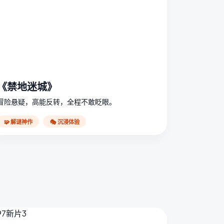
《禁地迷城》
冒险悬疑，高能反转，全程不敢眨眼。
🧩 解谜神作
🎭 沉浸体验