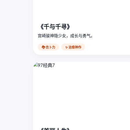
《千与千寻》
宫崎骏神隐少女，成长与勇气。
🐉 吉卜力
✨ 治愈神作