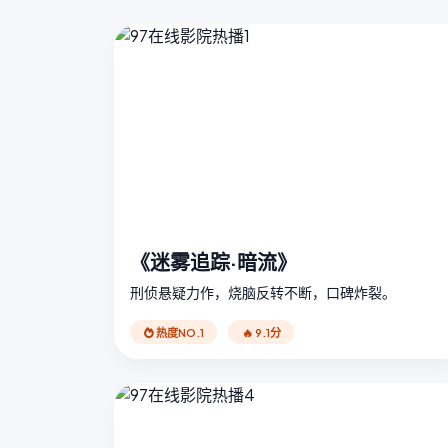
《迷雾追踪·暗流》
刑侦悬疑力作，烧脑反转不断，口碑炸裂。
热度NO.1
🔥 9.1分