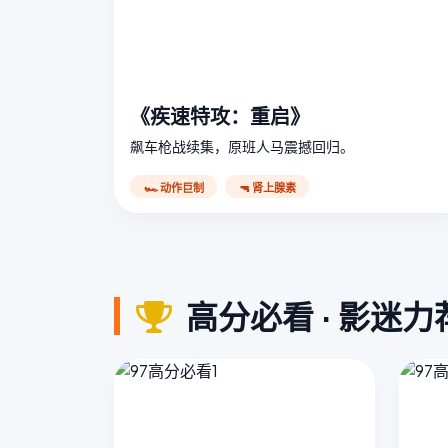
《疾速特攻：重启》
飙车枪战续集，原班人马震撼回归。
🏎️ 动作巨制
🔫 肾上腺素
高分必看 · 影迷力