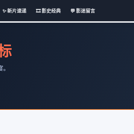
✨ 新片速递
🎞️ 影史经典
💬 影迷留言
地标
宴。