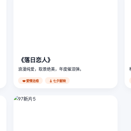
《落日恋人》
浪漫纯爱，取景绝美，年度催泪弹。
❤️ 爱情治愈
🎸 七夕献映