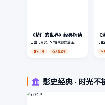
《楚门的世界》经典解读
《
自由与真实，97独家视角重温。
诺兰
🏆 9.4分
📺 人生必看
🌀
影史经典 · 时光不