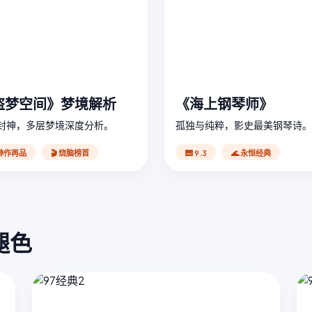
盗梦空间》梦境解析
《海上钢琴师》
封神，多层梦境深度分析。
孤独与纯粹，影史最美钢琴诗。
 神作再品
🎬 烧脑榜首
🎹 9.3
🌊 永恒经典
褪色