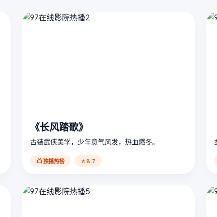
《长风踏歌》
古装武侠美学，少年意气风发，热血燃冬。
📺 独播热榜
⭐ 8.7