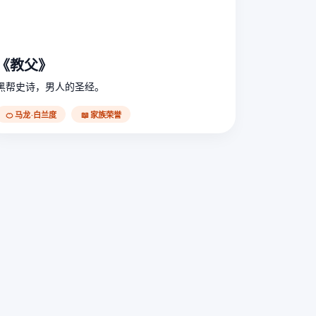
《教父》
黑帮史诗，男人的圣经。
🍊 马龙·白兰度
📖 家族荣誉