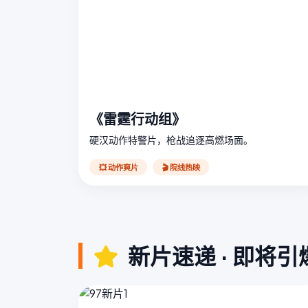
《雷霆行动组》
硬汉动作特警片，枪战追逐高燃场面。
💥 动作爽片
🎬 院线热映
新片速递 · 即将引