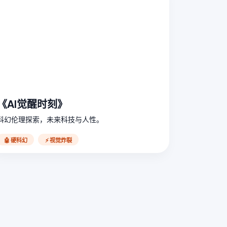
《AI觉醒时刻》
科幻伦理探索，未来科技与人性。
🤖 硬科幻
⚡ 视觉炸裂